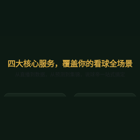
四大核心服务，覆盖你的看球全场景
从直播到数据，从预测到集锦，说球帝一站式搞定
高清直播中心
闪电实时比分
足球五大联赛、欧冠、
进球即弹窗提醒，比分
世界杯；篮球NBA常规
滚动更新。覆盖全球