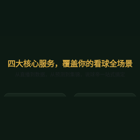
四大核心服务，覆盖你的看球全场景
从直播到数据，从预测到集锦，说球帝一站式搞定
高清直播中心
闪电实时比分
足球五大联赛、欧冠、
进球即弹窗提醒，比分
世界杯；篮球NBA常规
滚动更新。覆盖全球