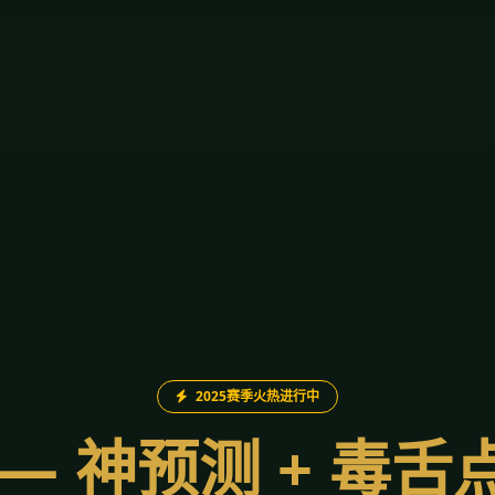
2025赛季火热进行中
— 神预测 + 毒