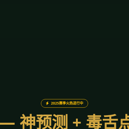
2025赛季火热进行中
— 神预测 + 毒